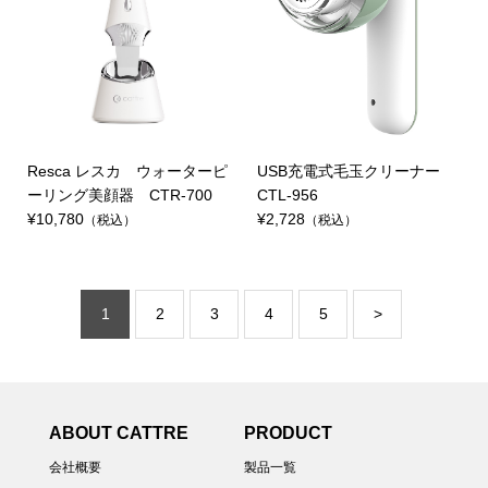
Resca レスカ ウォーターピ
USB充電式毛玉クリーナー
ーリング美顔器 CTR-700
CTL-956
¥10,780
¥2,728
（税込）
（税込）
ペ
ー
1
カレントペ
2
Page
3
Page
Last
最終ページ
4
Page
5
Page
>
次ページ
ジ
送
り
ージ
»
ABOUT CATTRE
PRODUCT
会社概要
製品一覧