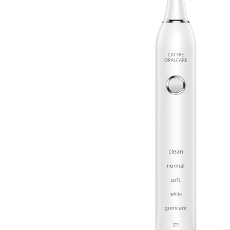
¥10,780
（