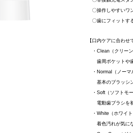
〇操作しやすいワン
〇歯にフィットする
【口内ケアに合わせ
・Clean（クリー
歯周ポケットや歯間
・Normal（ノー
基本のブラッシング
・Soft（ソフトモ
電動歯ブラシを初
・White（ホワイ
着色汚れが気にな