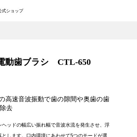
公式ショップ
電動
NiCHOICE RF光エステ美顔
器 NBT-218
動歯ブラシ CTL-650
¥16,280
（税込）
ット
カトレ 首掛けネックケア
0回の高速音波振動で歯の隙間や奥歯の歯
¥10,780
（税込）
除去
ッ
NiCOHICE 多機能美肌エフェ
シヘッドの幅広い振れ幅で音波水流を発生させ、浮
クター NBT-910
落とします。口内環境にあわせて5つのモードが選