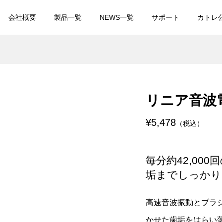
会社概要
製品一覧
NEWS一覧
サポート
カトレ
電交流式メンズシェ
カトレオーラル 音波振動
刃 CTS-180
歯ブラシ CTL-600
リニア音波電
¥11,000
込）
（税込）
¥5,478
（税込）
 レスカ クアトロス
NiCHOICE ボーテシルエ
シ CTR-805
RF美容器 NBT-951
毎分約42,00
¥27,280
税込）
（税込）
垢までしっかり
 レスカ ウォーターピ
USB充電式 エチケットカ
高速音波振動とブラ
顔器 CTR-700
ター CTS-202
かせた歯垢をはらい