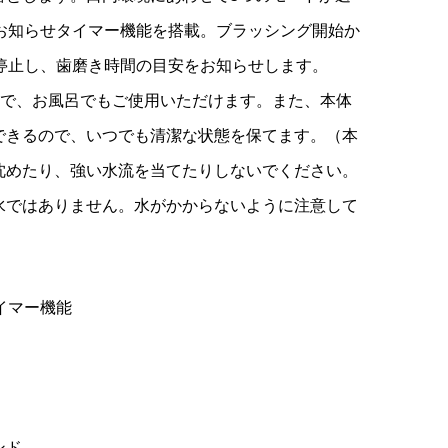
秒お知らせタイマー機能を搭載。ブラッシング開始か
¥9,878
（税込）
時停止し、歯磨き時間の目安をお知らせします。
様で、お風呂でもご使用いただけます。また、本体
できるので、いつでも清潔な状態を保てます。（本
沈めたり、強い水流を当てたりしないでください。
水ではありません。水がかからないように注意して
イマー機能
ンド