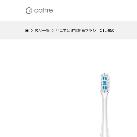
製品一覧
リニア音波電動歯ブラシ CTL-650
水洗い充
ーバー5枚
¥8,778
（税
Resca
カルプブラ
¥30,800
（
Resca
ーリング美