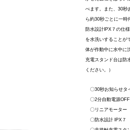
べます。また、30
¥4,378
税込）
（税込）
ら約30秒ごとに一
防水設計IPX７の仕
を水洗いすることが
体が作動中に水中に
充電スタンド台は防
ください。）
〇30秒お知らせタ
〇2分自動電源OFF
〇リニアモーター
〇防水設計 IPX７
〇非接触充電スタ