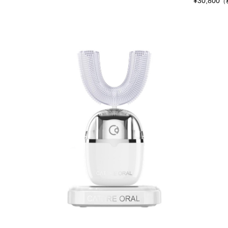
¥30,800
（