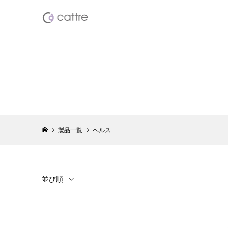
USB充電
ー CTS-
¥3,828
（税
製品一覧
ヘルス
乾電池式
CTB-102
¥2,398
（税
並び順
エステティ
ット＆ネイ