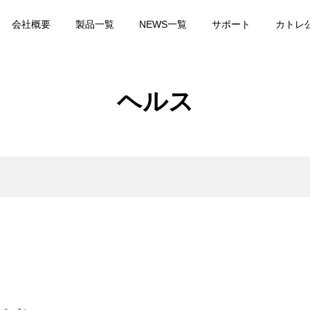
会社概要
製品一覧
NEWS一覧
サポート
カトレ
式 回転シェーバ
NiCHOICE ボーテシルエ
ヘルス
230
RF美容器 NBT-951
¥27,280
込）
（税込）
ヘアトリマー
メンズグルーミングトリ
3in1 CTB-105
¥9,878
込）
（税込）
ックプロ 3in1(フ
Resca レスカ ウォータ
ル) CTL-335
ーリング美顔器 CTR-70