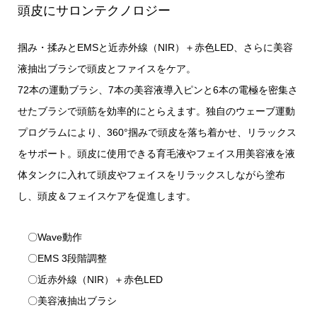
頭皮にサロンテクノロジー
掴み・揉みとEMSと近赤外線（NIR）＋赤色LED、さらに美容
液抽出ブラシで頭皮とファイスをケア。
72本の運動ブラシ、7本の美容液導入ピンと6本の電極を密集さ
せたブラシで頭筋を効率的にとらえます。独自のウェーブ運動
プログラムにより、360°掴みで頭皮を落ち着かせ、リラックス
をサポート。頭皮に使用できる育毛液やフェイス用美容液を液
体タンクに入れて頭皮やフェイスをリラックスしながら塗布
し、頭皮＆フェイスケアを促進します。
〇Wave動作
〇EMS 3段階調整
〇近赤外線（NIR）＋赤色LED
〇美容液抽出ブラシ