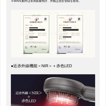
※WAVE動作は実用新案特許、外観は意匠登録を取得。
●近赤外線機能＜NIR＞＋赤色LED