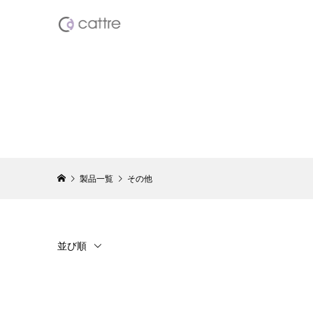
USB充電
ー CTS-
¥3,828
（税
製品一覧
その他
乾電池式
CTB-102
¥2,398
（税
並び順
エステティ
ット＆ネイ