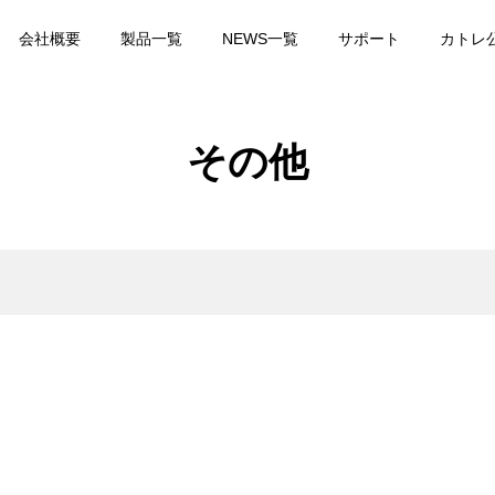
会社概要
製品一覧
NEWS一覧
サポート
カトレ
式 回転シェーバ
NiCHOICE ボーテシルエ
その他
230
RF美容器 NBT-951
¥27,280
込）
（税込）
ヘアトリマー
メンズグルーミングトリ
3in1 CTB-105
¥9,878
込）
（税込）
ックプロ 3in1(フ
Resca レスカ ウォータ
ル) CTL-335
ーリング美顔器 CTR-70