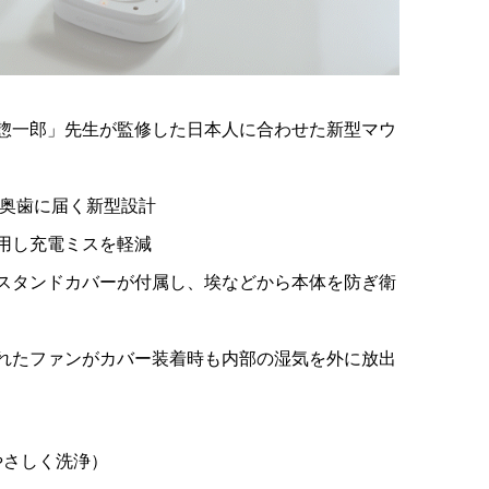
惣一郎」先生が監修した日本人に合わせた新型マウ
と奥歯に届く新型設計
用し充電ミスを軽減
スタンドカバーが付属し、埃などから本体を防ぎ衛
れたファンがカバー装着時も内部の湿気を外に放出
やさしく洗浄）