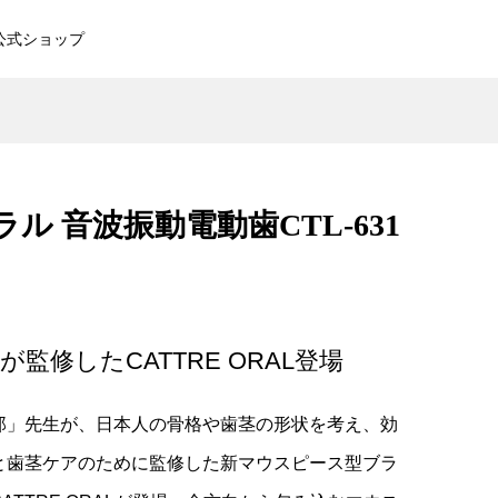
公式ショップ
電動
NiCHOICE RF光エステ美顔
器 NBT-218
ル 音波振動電動歯CTL-631
¥16,280
（税込）
ット
カトレ 首掛けネックケア
監修したCATTRE ORAL登場
¥10,780
（税込）
郎」先生が、日本人の骨格や歯茎の形状を考え、効
ッ
NiCOHICE 多機能美肌エフェ
と歯茎ケアのために監修した新マウスピース型ブラ
クター NBT-910