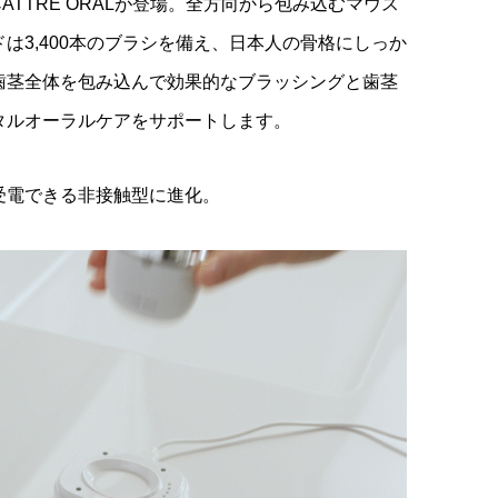
ATTRE ORALが登場。全方向から包み込むマウス
¥9,878
（税込）
は3,400本のブラシを備え、日本人の骨格にしっか
歯茎全体を包み込んで効果的なブラッシングと歯茎
タルオーラルケアをサポートします。
受電できる非接触型に進化。