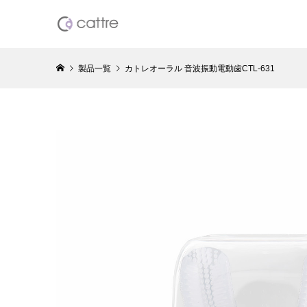
製品一覧
カトレオーラル 音波振動電動歯CTL-631
水洗い充
ーバー5枚
¥8,778
（税
Resca
カルプブラ
¥30,800
（
Resca
ーリング美