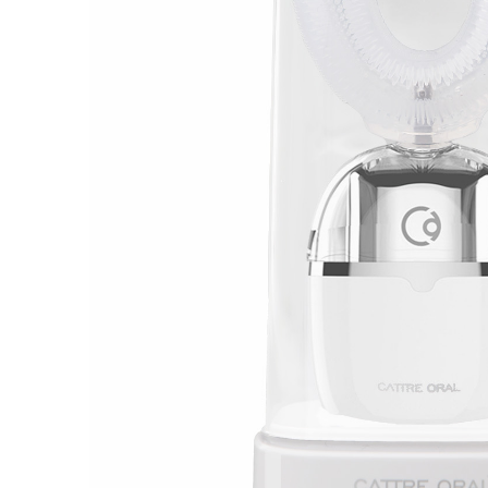
¥10,780
（