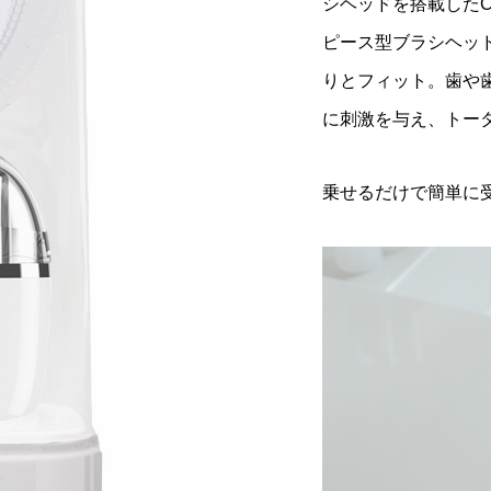
シヘッドを搭載したC
¥4,378
税込）
（税込）
ピース型ブラシヘッド
りとフィット。歯や
に刺激を与え、トー
乗せるだけで簡単に