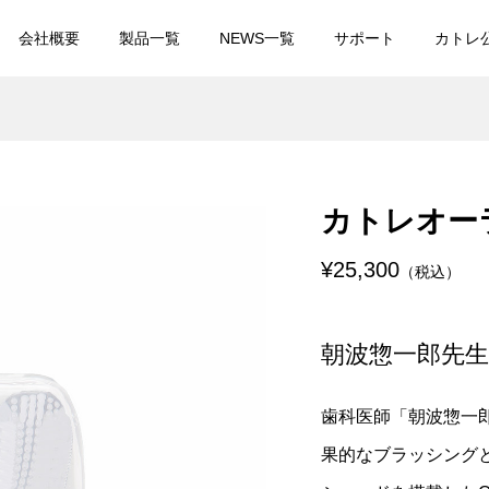
会社概要
製品一覧
NEWS一覧
サポート
カトレ
電交流式メンズシェ
カトレオーラル 音波振動
刃 CTS-180
歯ブラシ CTL-600
カトレオーラ
¥11,000
込）
（税込）
¥25,300
（税込）
 レスカ クアトロス
NiCHOICE ボーテシルエ
シ CTR-805
RF美容器 NBT-951
朝波惣一郎先生が
¥27,280
税込）
（税込）
歯科医師「朝波惣一
 レスカ ウォーターピ
USB充電式 エチケットカ
果的なブラッシング
顔器 CTR-700
ター CTS-202