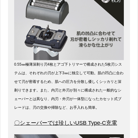
0.55㎜極薄深剃り刃4枚とアゴ下トリマーで構成された5枚刃シス
テムは、それぞれの刃が上下3㎜に独立して可動。肌の凹凸に合わ
せて刃が密着するため、肌への圧力を分散し優しくシッカリと深
剃りできます。また、内刃と外刃が別々に構成された一般的なシ
ェーバーとは異なり、内刃・外刃が一体型になったカセット式ブ
レードは、刃の交換や掃除など、お手入れも簡単。
〇シェーバーでは珍しいUSB Type-C充電